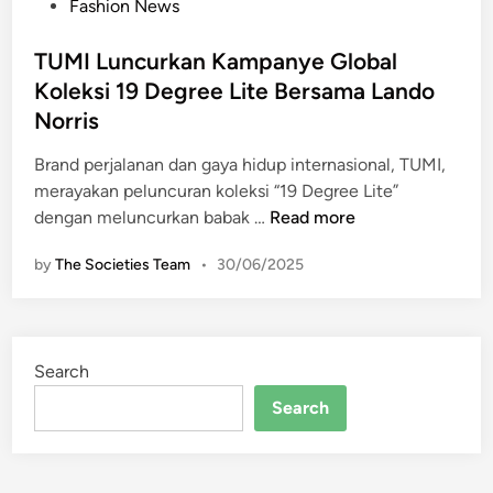
P
Fashion News
o
s
TUMI Luncurkan Kampanye Global
t
Koleksi 19 Degree Lite Bersama Lando
e
Norris
d
i
Brand perjalanan dan gaya hidup internasional, TUMI,
n
merayakan peluncuran koleksi “19 Degree Lite”
T
dengan meluncurkan babak …
Read more
U
by
The Societies Team
•
30/06/2025
M
I
L
u
Search
n
c
Search
u
r
k