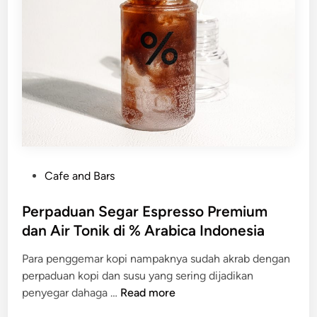
u
n
g
a
n
d
i
G
e
r
a
P
Cafe and Bars
i
o
%
s
Perpaduan Segar Espresso Premium
A
t
dan Air Tonik di % Arabica Indonesia
r
e
a
Para penggemar kopi nampaknya sudah akrab dengan
d
b
perpaduan kopi dan susu yang sering dijadikan
i
i
P
penyegar dahaga …
Read more
n
c
e