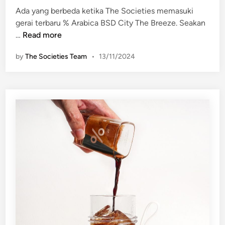
s
Ada yang berbeda ketika The Societies memasuki
d
a
gerai terbaru % Arabica BSD City The Breeze. Seakan
i
m
K
…
Read more
n
a
o
K
by
The Societies Team
•
13/11/2024
n
o
s
p
e
i
p
%
R
A
a
r
m
a
a
b
h
i
L
c
i
a
n
g
k