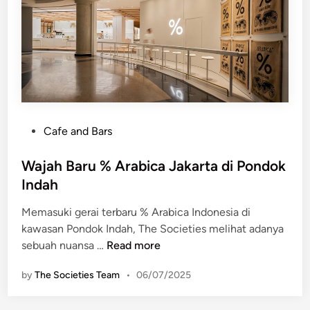
k
a
K
e
m
b
a
l
P
Cafe and Bars
i
o
G
s
Wajah Baru % Arabica Jakarta di Pondok
e
t
Indah
r
e
a
Memasuki gerai terbaru % Arabica Indonesia di
d
i
kawasan Pondok Indah, The Societies melihat adanya
i
d
W
sebuah nuansa …
Read more
n
i
a
P
by
The Societies Team
•
06/07/2025
j
l
a
a