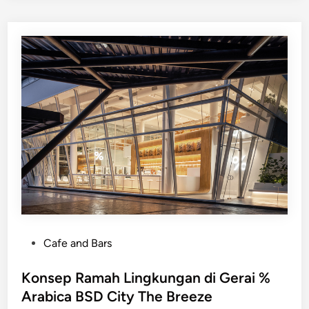
n
S
u
c
i
S
a
r
a
t
M
a
k
n
P
Cafe and Bars
a
o
B
s
Konsep Ramah Lingkungan di Gerai %
e
t
Arabica BSD City The Breeze
r
e