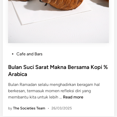
a
s
d
a
i
i
P
n
o
K
n
o
d
n
o
t
k
P
Cafe and Bars
e
I
o
m
n
s
Bulan Suci Sarat Makna Bersama Kopi %
p
d
t
Arabica
o
a
e
r
h
Bulan Ramadan selalu menghadirkan beragam hal
d
e
berkesan, termasuk momen refleksi diri yang
i
r
B
membantu kita untuk lebih …
Read more
n
u
by
The Societies Team
•
26/03/2025
l
a