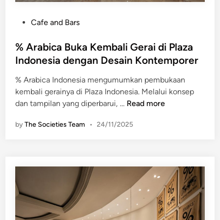
P
Cafe and Bars
o
s
% Arabica Buka Kembali Gerai di Plaza
t
Indonesia dengan Desain Kontemporer
e
% Arabica Indonesia mengumumkan pembukaan
d
kembali gerainya di Plaza Indonesia. Melalui konsep
i
%
dan tampilan yang diperbarui, …
Read more
n
A
by
The Societies Team
•
24/11/2025
r
a
b
i
c
a
B
u