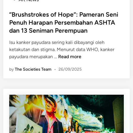
m
o
A
s
“Brushstrokes of Hope”: Pameran Seni
r
t
Penuh Harapan Persembahan ASHTA
t
e
dan 13 Seniman Perempuan
F
d
a
i
Isu kanker payudara sering kali dibayangi oleh
i
n
ketakutan dan stigma. Menurut data WHO, kanker
r
“
payudara merupakan …
Read more
2
B
0
by
The Societies Team
•
26/09/2025
r
2
u
6
s
”
h
s
t
r
o
k