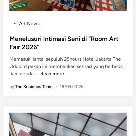
P
Art News
o
s
Menelusuri Intimasi Seni di “Room Art
t
Fair 2026”
e
Memasuki lantai sepuluh 25hours Hotel Jakarta The
d
Oddbird pekan ini memberikan sensasi yang berbeda
i
M
dari sekadar …
Read more
n
e
by
The Societies Team
•
18/04/2026
n
e
l
u
s
u
r