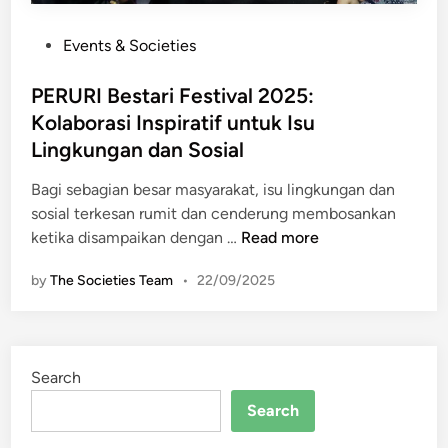
P
Events & Societies
o
s
PERURI Bestari Festival 2025:
t
Kolaborasi Inspiratif untuk Isu
e
Lingkungan dan Sosial
d
i
Bagi sebagian besar masyarakat, isu lingkungan dan
n
sosial terkesan rumit dan cenderung membosankan
P
ketika disampaikan dengan …
Read more
E
by
The Societies Team
•
22/09/2025
R
U
R
I
Search
B
e
Search
s