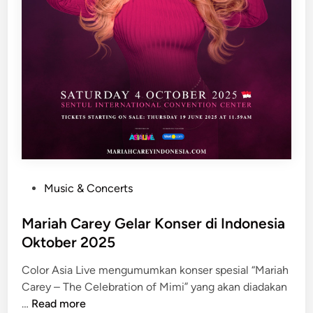
P
Music & Concerts
o
s
Mariah Carey Gelar Konser di Indonesia
t
Oktober 2025
e
Color Asia Live mengumumkan konser spesial “Mariah
d
Carey – The Celebration of Mimi” yang akan diadakan
i
M
…
Read more
n