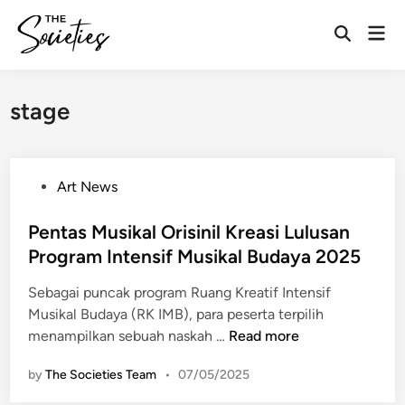
Skip
Mai
to
Open
Men
content
Search
stage
P
Art News
o
s
Pentas Musikal Orisinil Kreasi Lulusan
t
Program Intensif Musikal Budaya 2025
e
Sebagai puncak program Ruang Kreatif Intensif
d
Musikal Budaya (RK IMB), para peserta terpilih
i
P
menampilkan sebuah naskah …
Read more
n
e
by
The Societies Team
•
07/05/2025
n
t