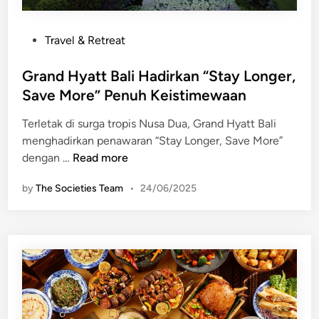
”
:
P
Travel & Retreat
P
o
e
s
Grand Hyatt Bali Hadirkan “Stay Longer,
r
t
Save More” Penuh Keistimewaan
s
e
e
Terletak di surga tropis Nusa Dua, Grand Hyatt Bali
d
m
menghadirkan penawaran “Stay Longer, Save More”
i
b
G
dengan …
Read more
n
a
r
h
by
The Societies Team
•
24/06/2025
a
a
n
n
d
E
H
k
y
s
a
k
t
l
t
u