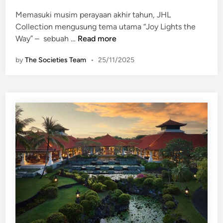
d
i
Memasuki musim perayaan akhir tahun, JHL
n
Collection mengusung tema utama “Joy Lights the
“
Way” – sebuah …
Read more
J
by
The Societies Team
•
25/11/2025
o
y
L
i
g
h
t
s
t
h
e
W
a
y