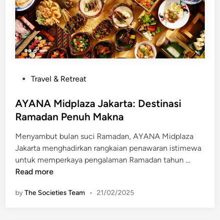
B
s
a
i
l
f
i
J
H
H
a
L
d
P
Travel & Retreat
C
i
o
o
r
s
AYANA Midplaza Jakarta: Destinasi
l
k
t
Ramadan Penuh Makna
l
a
e
e
n
Menyambut bulan suci Ramadan, AYANA Midplaza
d
c
“
Jakarta menghadirkan rangkaian penawaran istimewa
i
t
A
S
untuk memperkaya pengalaman Ramadan tahun …
n
i
Y
t
Read more
o
A
a
n
by
The Societies Team
•
21/02/2025
N
y
u
A
L
n
M
o