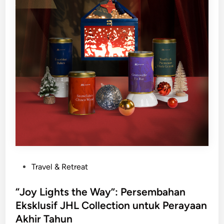
P
Travel & Retreat
o
s
“Joy Lights the Way”: Persembahan
t
Eksklusif JHL Collection untuk Perayaan
e
Akhir Tahun