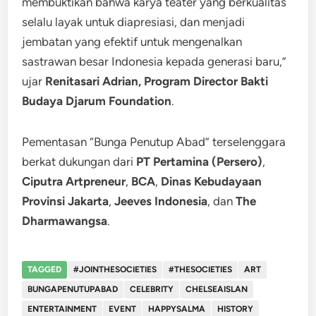
membuktikan bahwa karya teater yang berkualitas
selalu layak untuk diapresiasi, dan menjadi
jembatan yang efektif untuk mengenalkan
sastrawan besar Indonesia kepada generasi baru,”
ujar
Renitasari Adrian, Program Director Bakti
Budaya Djarum Foundation
.
Pementasan “Bunga Penutup Abad” terselenggara
berkat dukungan dari ⁠
PT Pertamina (Persero)
,
Ciputra Artpreneur
, ⁠
BCA
,
Dinas Kebudayaan
Provinsi Jakarta
,
Jeeves Indonesia
, dan
The
Dharmawangsa
.
TAGGED
#JOINTHESOCIETIES
#THESOCIETIES
ART
BUNGAPENUTUPABAD
CELEBRITY
CHELSEAISLAN
ENTERTAINMENT
EVENT
HAPPYSALMA
HISTORY