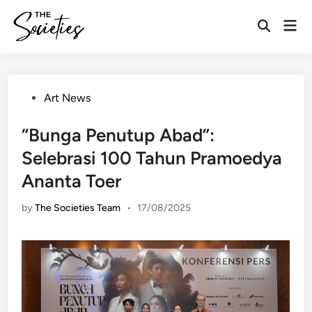
Skip
Mai
to
Open
Men
content
Search
Posted
Art News
in
“Bunga Penutup Abad”:
Selebrasi 100 Tahun Pramoedya
Ananta Toer
by
The Societies Team
•
17/08/2025