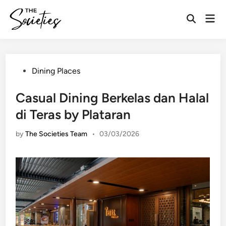
Skip
Mai
to
Open
Men
content
Search
Posted
Dining Places
in
Casual Dining Berkelas dan Halal
di Teras by Plataran
by
The Societies Team
•
03/03/2026