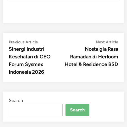
Post
Previous
Nex
Previous Article
Next Article
article:
artic
Sinergi Industri
Nostalgia Rasa
navigation
Kesehatan di CEO
Ramadan di Herloom
Forum Sysmex
Hotel & Residence BSD
Indonesia 2026
Search
Search