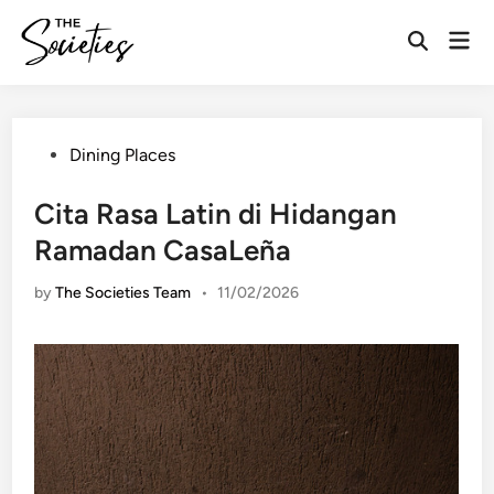
Skip
Mai
to
Open
Men
content
Search
Posted
Dining Places
in
Cita Rasa Latin di Hidangan
Ramadan CasaLeña
by
The Societies Team
•
11/02/2026