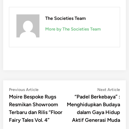
The Societies Team
More by The Societies Team
Post
Previous
Nex
Previous Article
Next Article
article:
artic
Moire Bespoke Rugs
“Padel Berkebaya” :
navigation
Resmikan Showroom
Menghidupkan Budaya
Terbaru dan Rilis “Floor
dalam Gaya Hidup
Fairy Tales Vol. 4”
Aktif Generasi Muda