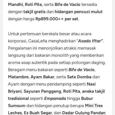
Mandhi
,
Roti Pita
, serta
Bife de Vacio
tersedia
dengan
takjil gratis
dan
hidangan pencuci mulut
dengan harga
Rp899.000++ per set
.
Untuk pertemuan berskala besar atau acara
korporasi, CasaLeña menghadirkan “
Asado Iftar”
.
Pengalaman ini menonjolkan atraksi memasak
langsung dari bakaran
monolith
yang memberikan
aroma asap autentik pada setiap potongan daging.
Beragam menu bakaran seperti
Bife de Vacio
,
Matambre
,
Ayam Bakar
, serta
Sate Domba
dan
Ayam dengan menu pendamping seperti
Nasi
Briyani
,
Sayuran Panggang
,
Roti Pita
,
aneka takjil
tradisional
seperti
Empanada
hingga
Bubur
Sumsum
dan hidangan penutup berupa
Mini Tres
Leches
,
Es Buah Segar
, dan
Dadar Gulung Pandan