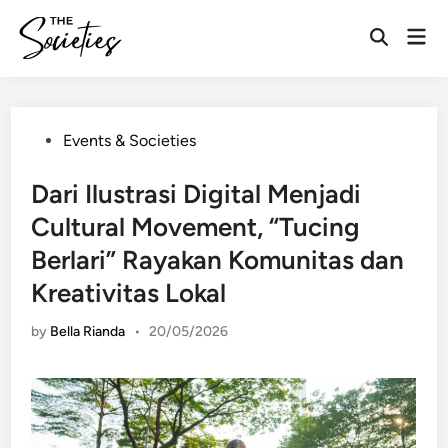
Skip
Mai
to
Open
Men
content
Search
Posted
Events & Societies
in
Dari Ilustrasi Digital Menjadi
Cultural Movement, “Tucing
Berlari” Rayakan Komunitas dan
Kreativitas Lokal
by
Bella Rianda
•
20/05/2026