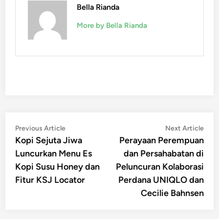
Bella Rianda
More by Bella Rianda
Post
Previous
Nex
Previous Article
Next Article
article:
artic
Kopi Sejuta Jiwa
Perayaan Perempuan
navigation
Luncurkan Menu Es
dan Persahabatan di
Kopi Susu Honey dan
Peluncuran Kolaborasi
Fitur KSJ Locator
Perdana UNIQLO dan
Cecilie Bahnsen