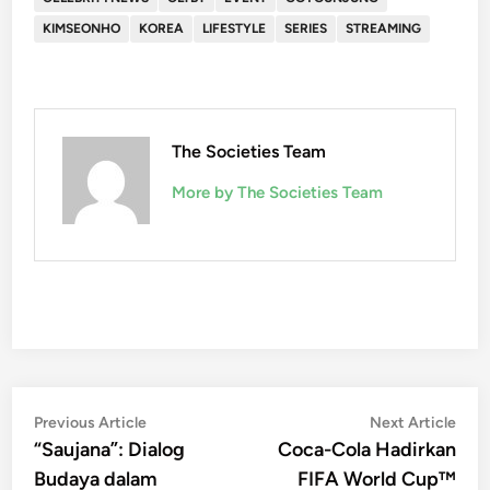
KIMSEONHO
KOREA
LIFESTYLE
SERIES
STREAMING
The Societies Team
More by The Societies Team
Post
Previous
Nex
Previous Article
Next Article
article:
artic
“Saujana”: Dialog
Coca-Cola Hadirkan
navigation
Budaya dalam
FIFA World Cup™