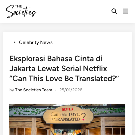
Skip
Mai
to
Open
Men
content
Search
Posted
Celebrity News
in
Eksplorasi Bahasa Cinta di
Jakarta Lewat Serial Netflix
“Can This Love Be Translated?”
by
The Societies Team
•
25/01/2026