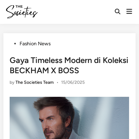
Skip
Mai
to
Open
Men
content
Search
Posted
Fashion News
in
Gaya Timeless Modern di Koleksi
BECKHAM X BOSS
by
The Societies Team
•
15/06/2025