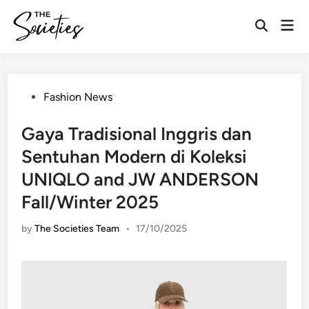
Skip
Mai
to
Open
Men
content
Search
Posted
Fashion News
in
Gaya Tradisional Inggris dan
Sentuhan Modern di Koleksi
UNIQLO and JW ANDERSON
Fall/Winter 2025
by
The Societies Team
•
17/10/2025