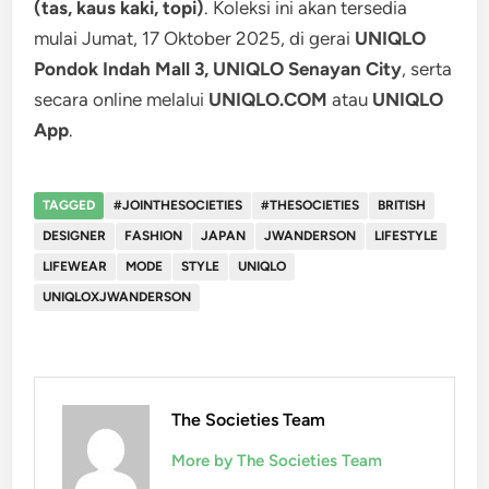
(tas, kaus kaki, topi)
. Koleksi ini akan tersedia
mulai Jumat, 17 Oktober 2025, di gerai
UNIQLO
Pondok Indah Mall 3, UNIQLO Senayan City
, serta
secara online melalui
UNIQLO.COM
atau
UNIQLO
App
.
TAGGED
#JOINTHESOCIETIES
#THESOCIETIES
BRITISH
DESIGNER
FASHION
JAPAN
JWANDERSON
LIFESTYLE
LIFEWEAR
MODE
STYLE
UNIQLO
UNIQLOXJWANDERSON
The Societies Team
More by The Societies Team