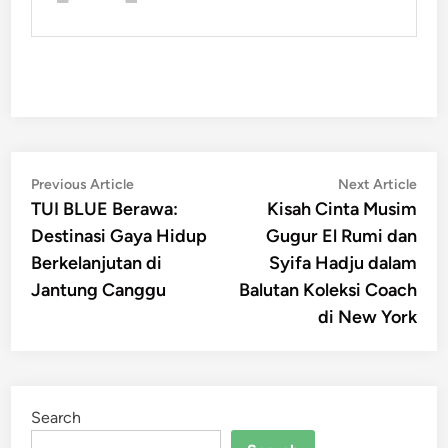
Post
Previous
Nex
Previous Article
Next Article
article:
artic
TUI BLUE Berawa:
Kisah Cinta Musim
navigation
Destinasi Gaya Hidup
Gugur El Rumi dan
Berkelanjutan di
Syifa Hadju dalam
Jantung Canggu
Balutan Koleksi Coach
di New York
Search