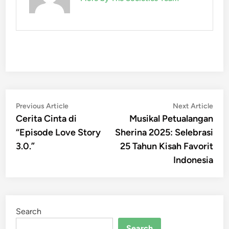
Post
Previous
Nex
Previous Article
Next Article
article:
artic
Cerita Cinta di
Musikal Petualangan
navigation
“Episode Love Story
Sherina 2025: Selebrasi
3.0.”
25 Tahun Kisah Favorit
Indonesia
Search
Search