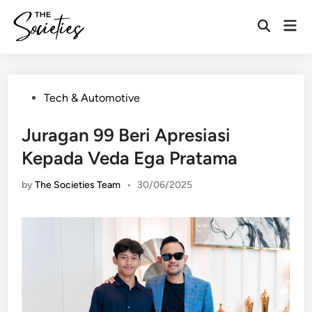
Skip
Mai
to
Open
Men
content
Search
Posted
Tech & Automotive
in
Juragan 99 Beri Apresiasi
Kepada Veda Ega Pratama
by
The Societies Team
•
30/06/2025