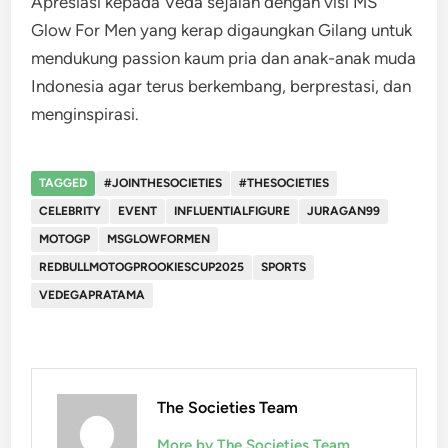
Apresiasi kepada Veda sejalan dengan visi MS
Glow For Men yang kerap digaungkan Gilang untuk
mendukung passion kaum pria dan anak-anak muda
Indonesia agar terus berkembang, berprestasi, dan
menginspirasi.
TAGGED
#JOINTHESOCIETIES
#THESOCIETIES
CELEBRITY
EVENT
INFLUENTIALFIGURE
JURAGAN99
MOTOGP
MSGLOWFORMEN
REDBULLMOTOGPROOKIESCUP2025
SPORTS
VEDEGAPRATAMA
The Societies Team
More by The Societies Team