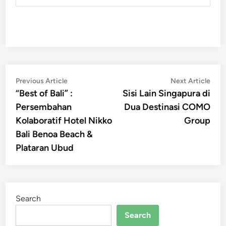
Post
Previous
Nex
Previous Article
Next Article
article:
artic
“Best of Bali” :
Sisi Lain Singapura di
navigation
Persembahan
Dua Destinasi COMO
Kolaboratif Hotel Nikko
Group
Bali Benoa Beach &
Plataran Ubud
Search
Search