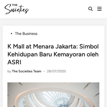
Skip
Mai
to
Open
Men
content
Search
Posted
The Business
in
K Mall at Menara Jakarta: Simbol
Kehidupan Baru Kemayoran oleh
ASRI
by
The Societies Team
•
28/07/2025