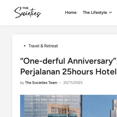
Skip
to
Home
The Lifestyle
content
Posted
Travel & Retreat
in
“One-derful Anniversary”
Perjalanan 25hours Hotel
by
The Societies Team
•
25/11/2025