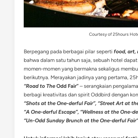
Courtesy of 25hours Hote
Berpegang pada berbagai pilar seperti
food, art
bahwa dalam satu tahun saja, sebuah hotel dapat 
momen-momen yang bermakna sekaligus membuka
berikutnya. Merayakan jadinya yang pertama, 25
“Road to The
Odd Fair”
– serangkaian pengalam
berbagi kreativitas dan spirit Oddbird dengan ko
“Shots at the One-derful Fair”, “Street Art at th
“A One-derful Escape”, “Wellness at the One-derf
“Un-Odd Sunday Brunch at the One-derful Fair