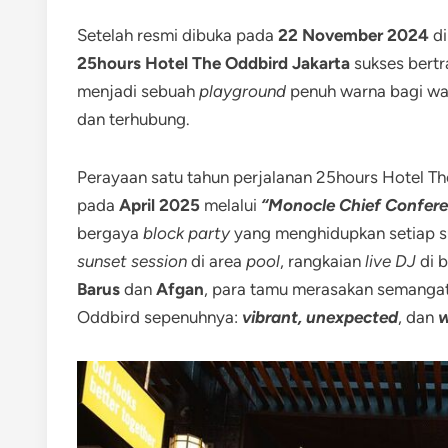
Setelah resmi dibuka pada
22 November 2024
di
25hours Hotel The Oddbird Jakarta
sukses bertr
menjadi sebuah
playground
penuh warna bagi war
dan terhubung.
Perayaan satu tahun perjalanan 25hours Hotel T
pada
April 2025
melalui
“Monocle Chief Confer
bergaya
block party
yang menghidupkan setiap sud
sunset session
di area
pool
, rangkaian
live DJ
di b
Barus
dan
Afgan
, para tamu merasakan semanga
Oddbird sepenuhnya:
vibrant, unexpected
, dan
w