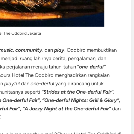
l The Oddbird Jakarta
, music, community
, dan
play
, Oddbird membuktikan
menjadi ruang lahirnya cerita, pengalaman, dan
 perjalanan menuju tahun-tahun “
one-derful”
hours Hotel The Oddbird menghadirkan rangkaian
an
playful
dan
one-derful
yang dirancang untuk
munitasnya seperti
“Strides at the One-derful Fair”,
e One-derful Fair”, “One-derful Nights: Grill & Glory”,
ul Fair”, “A Jazzy Night at the One-derful Fair”
dan
”
.