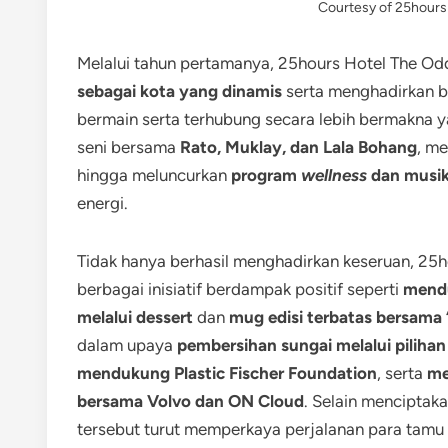
Courtesy of 25hours
Melalui tahun pertamanya, 25hours Hotel The Od
sebagai kota yang dinamis
serta menghadirkan be
bermain serta terhubung secara lebih bermakna y
seni bersama
Rato, Muklay, dan Lala Bohang
, me
hingga meluncurkan
program
wellness
dan musi
energi.
Tidak hanya berhasil menghadirkan keseruan, 25h
berbagai inisiatif berdampak positif seperti
mendu
melalui dessert
dan
mug edisi terbatas bersama
dalam upaya
pembersihan sungai melalui piliha
mendukung Plastic Fischer Foundation
, serta
me
bersama Volvo dan ON Cloud
. Selain menciptak
tersebut turut memperkaya perjalanan para tamu