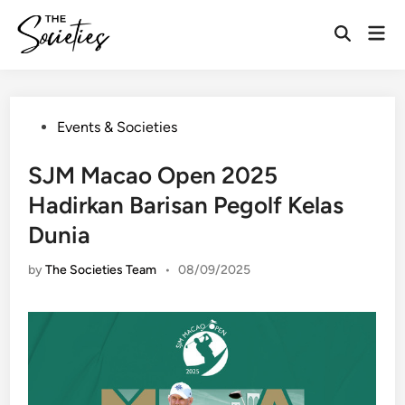
Skip
Mai
to
Open
Men
content
Search
Posted
Events & Societies
in
SJM Macao Open 2025
Hadirkan Barisan Pegolf Kelas
Dunia
by
The Societies Team
•
08/09/2025