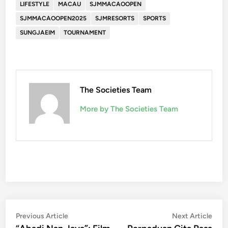
LIFESTYLE
MACAU
SJMMACAOOPEN
SJMMACAOOPEN2025
SJMRESORTS
SPORTS
SUNGJAEIM
TOURNAMENT
The Societies Team
More by The Societies Team
Post
Previous
Nex
Previous Article
Next Article
article:
artic