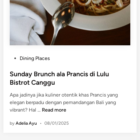
a
a
n
t
s
i
a
M
o
d
e
P
Dining Places
r
o
n
s
Sunday Brunch ala Prancis di Lulu
d
t
Bistrot Canggu
i
e
A
Apa jadinya jika kuliner otentik khas Prancis yang
d
u
elegan berpadu dengan pemandangan Bali yang
i
b
S
vibrant? Hal …
Read more
n
r
u
by
Adelia Ayu
•
08/01/2025
e
n
e
d
a