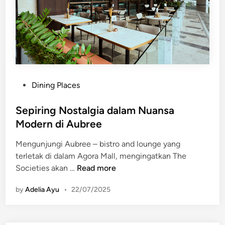
:
L
i
s
t
e
n
P
Dining Places
i
o
n
s
Sepiring Nostalgia dalam Nuansa
g
t
Modern di Aubree
B
e
a
Mengunjungi Aubree – bistro and lounge yang
d
r
terletak di dalam Agora Mall, mengingatkan The
i
&
S
Societies akan …
Read more
n
M
e
o
by
Adelia Ayu
•
22/07/2025
p
d
i
e
r
r