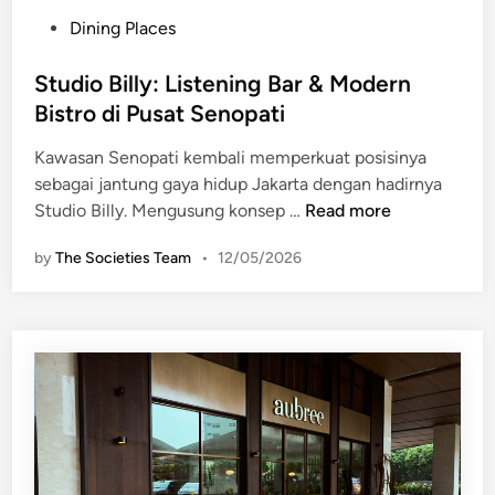
P
Dining Places
o
s
Studio Billy: Listening Bar & Modern
t
Bistro di Pusat Senopati
e
Kawasan Senopati kembali memperkuat posisinya
d
sebagai jantung gaya hidup Jakarta dengan hadirnya
i
S
Studio Billy. Mengusung konsep …
Read more
n
t
by
The Societies Team
•
12/05/2026
u
d
i
o
B
i
l
l
y