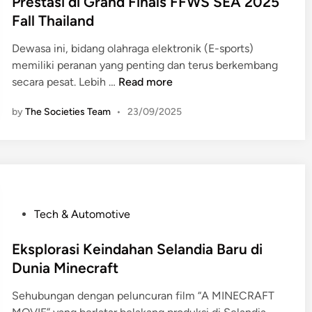
Prestasi di Grand Finals FFWS SEA 2025
e
a
Fall Thailand
d
h
i
u
Dewasa ini, bidang olahraga elektronik (E-sports)
n
n
memiliki peranan yang penting dan terus berkembang
T
T
secara pesat. Lebih …
Read more
i
a
by
The Societies Team
•
23/09/2025
m
m
E
a
s
g
p
o
o
t
r
c
P
Tech & Automotive
t
h
o
s
i
s
Eksplorasi Keindahan Selandia Baru di
F
d
t
r
e
Dunia Minecraft
e
e
n
Sehubungan dengan peluncuran film “A MINECRAFT
d
e
g