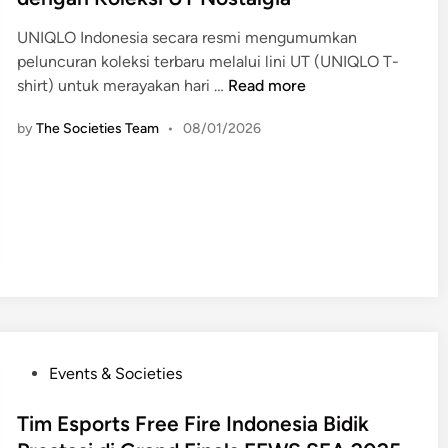
e
UNIQLO Indonesia secara resmi mengumumkan
d
peluncuran koleksi terbaru melalui lini UT (UNIQLO T-
i
U
shirt) untuk merayakan hari …
Read more
n
N
by
The Societies Team
•
08/01/2026
I
Q
L
O
R
a
y
a
k
a
P
n
Events & Societies
o
3
s
Tim Esports Free Fire Indonesia Bidik
0
t
T