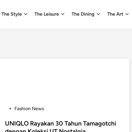
The Style
The Leisure
The Dining
The Art
P
Fashion News
o
s
UNIQLO Rayakan 30 Tahun Tamagotchi
t
dengan Koleksi UT Nostalgia