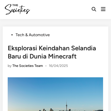
Skip
Mai
to
Open
Men
content
Search
Posted
Tech & Automotive
in
Eksplorasi Keindahan Selandia
Baru di Dunia Minecraft
by
The Societies Team
•
16/04/2025