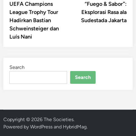
article:
artic
UEFA Champions
“Fuego & Sabor”:
navigation
League Trophy Tour
Eksplorasi Rasa ala
Hadirkan Bastian
Sudestada Jakarta
Schweinsteiger dan
Luís Nani
Search
Search
Copyright © 2026
The Societies
.
Powered by
WordPress
and
HybridMag
.