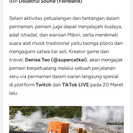
dan
Doubtful Sound (Fiordland)
.
Selain aktivitas petualangan dan tantangan dalam
permainan, pemain juga dapat menjelajahi budaya,
adat istiadat, dan warisan Māori, serta menikmati
suara alat musik tradisional yaitu taonga pūoro dan
mengagumi satwa liar asli. Kreator game dan
travel
,
Denise Teo (@supercatkei)
, akan mengajak
pemain berpetualang melalui sebuah perjalanan
seru via permainan dalam siaran langsung spesial
di
platform
Twitch
dan
TikTok LIVE
pada 20 Maret
lalu.