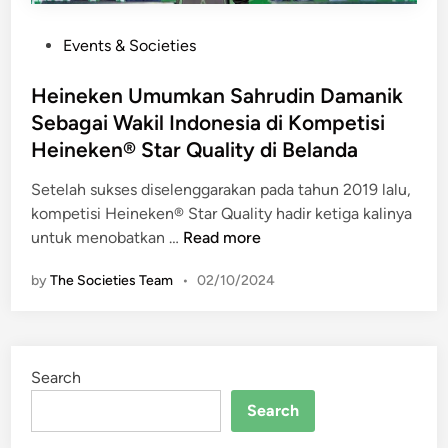
P
Events & Societies
o
s
Heineken Umumkan Sahrudin Damanik
t
Sebagai Wakil Indonesia di Kompetisi
e
Heineken® Star Quality di Belanda
d
i
Setelah sukses diselenggarakan pada tahun 2019 lalu,
n
kompetisi Heineken® Star Quality hadir ketiga kalinya
H
untuk menobatkan …
Read more
e
by
The Societies Team
•
02/10/2024
i
n
e
k
Search
e
n
Search
U