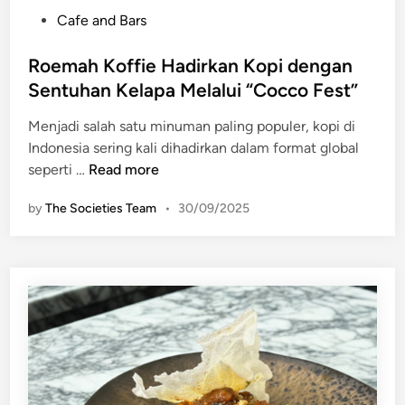
P
o
P
Cafe and Bars
e
c
o
n
i
s
Roemah Koffie Hadirkan Kopi dengan
u
a
t
Sentuhan Kelapa Melalui “Cocco Fest”
t
l
e
u
H
Menjadi salah satu minuman paling populer, kopi di
d
p
o
Indonesia sering kali dihadirkan dalam format global
i
a
u
R
seperti …
Read more
n
n
s
o
P
e
by
The Societies Team
•
30/09/2025
e
l
d
m
a
e
a
z
n
h
a
g
K
I
a
o
n
n
f
d
C
f
o
o
i
n
m