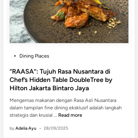
e
e
f
H
s
o
a
i
r
d
a
t
i
F
F
r
a
o
k
s
o
a
P
Dining Places
h
d
n
o
i
y
K
s
“RAASA”: Tujuh Rasa Nusantara di
o
a
o
t
Chef’s Hidden Table DoubleTree by
n
n
p
e
Hilton Jakarta Bintaro Jaya
W
g
i
d
e
B
d
i
Mengemas makanan dengan Rasa Asli Nusantara
e
o
e
n
dalam tampilan fine dining eksklusif adalah langkah
k
l
n
“
strategis dan krusial …
Read more
2
d
g
R
0
a
by
Adelia Ayu
•
28/09/2025
A
2
n
A