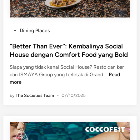
k
m
’
i
s
G
P
Dining Places
r
o
a
s
“Better Than Ever”: Kembalinya Social
n
t
House dengan Comfort Food yang Bold
d
e
C
Siapa yang tidak kenal Social House? Resto dan bar
d
a
“
dari ISMAYA Group yang terletak di Grand …
Read
i
b
B
more
n
a
e
by
The Societies Team
•
07/10/2025
r
t
e
t
t
e
d
r
a
T
n
h