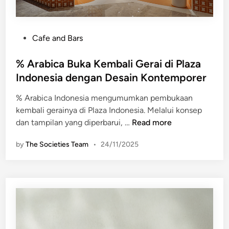
P
Cafe and Bars
o
s
% Arabica Buka Kembali Gerai di Plaza
t
Indonesia dengan Desain Kontemporer
e
% Arabica Indonesia mengumumkan pembukaan
d
kembali gerainya di Plaza Indonesia. Melalui konsep
i
%
dan tampilan yang diperbarui, …
Read more
n
A
by
The Societies Team
•
24/11/2025
r
a
b
i
c
a
B