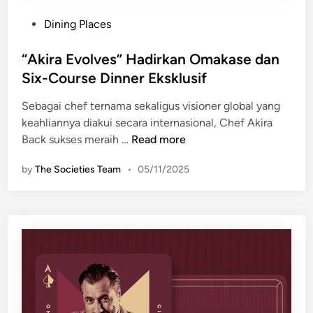
n
P
i
Dining Places
o
K
s
“Akira Evolves” Hadirkan Omakase dan
u
t
l
Six-Course Dinner Eksklusif
e
i
Sebagai chef ternama sekaligus visioner global yang
d
n
keahliannya diakui secara internasional, Chef Akira
i
e
“
Back sukses meraih …
Read more
n
r
A
M
by
The Societies Team
•
05/11/2025
k
e
i
d
r
i
a
t
E
e
v
r
o
a
l
n
v
i