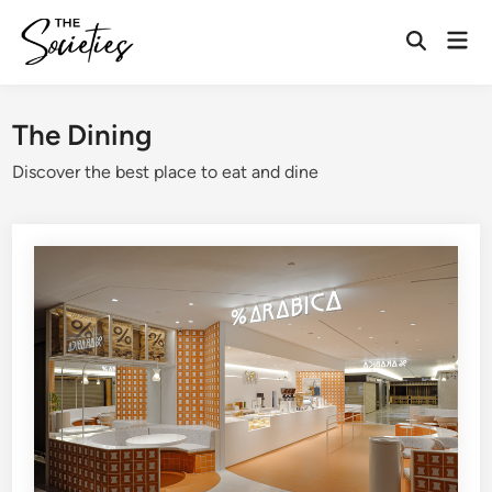
Skip
Mai
to
Open
Men
content
Search
The Dining
Discover the best place to eat and dine