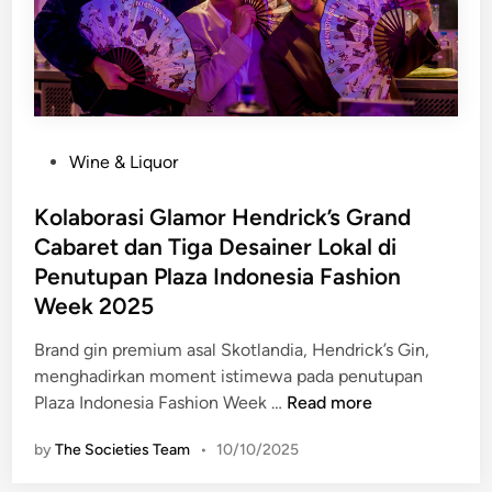
G
t
o
a
u
u
r
r
m
a
e
n
P
Wine & Liquor
t
t
o
B
s
Kolaborasi Glamor Hendrick’s Grand
u
t
Cabaret dan Tiga Desainer Lokal di
r
e
g
Penutupan Plaza Indonesia Fashion
d
e
Week 2025
i
r
n
Brand gin premium asal Skotlandia, Hendrick’s Gin,
k
menghadirkan moment istimewa pada penutupan
h
K
Plaza Indonesia Fashion Week …
Read more
a
o
s
by
The Societies Team
•
10/10/2025
l
A
a
m