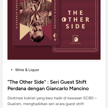
e
a
s
d
”
a
H
n
a
I
d
n
i
o
r
v
k
a
a
s
n
i
O
K
P
Wine & Liquor
m
o
o
a
k
s
“The Other Side” : Seri Guest Shift
k
t
t
Perdana dengan Giancarlo Mancino
a
a
e
s
i
Destinasi koktail yang baru hadir di kawasan SCBD –
d
e
l
Dualism, menghadirkan seri acara guest shift
i
d