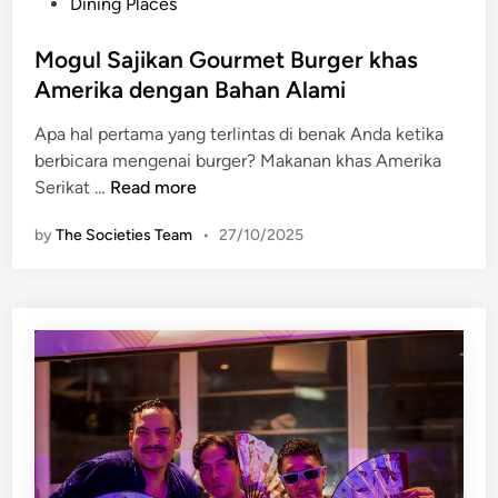
P
Dining Places
n
i
o
o
m
s
Mogul Sajikan Gourmet Burger khas
G
t
Amerika dengan Bahan Alami
u
e
g
Apa hal pertama yang terlintas di benak Anda ketika
d
u
berbicara mengenai burger? Makanan khas Amerika
i
r
M
Serikat …
Read more
n
d
o
i
by
The Societies Team
•
27/10/2025
g
A
u
n
l
i
S
m
a
a
j
l
i
e
k
R
a
e
n
s