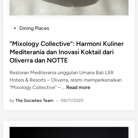
a
z
a
I
P
Dining Places
n
o
d
s
“Mixology Collective”: Harmoni Kuliner
o
t
Mediterania dan Inovasi Koktail dari
n
e
Oliverra dan NOTTE
e
d
s
i
Restoran Mediterania unggulan Umana Bali LXR
i
n
Hotels & Resorts – Oliverra, resmi memperkenalkan
a
“
“Mixology Collective” – …
Read more
d
M
e
by
The Societies Team
•
09/11/2025
i
n
x
g
o
a
l
n
o
D