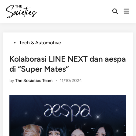
Skip
Mai
to
Open
Men
content
Search
Posted
Tech & Automotive
in
Kolaborasi LINE NEXT dan aespa
di “Super Mates”
by
The Societies Team
•
11/10/2024