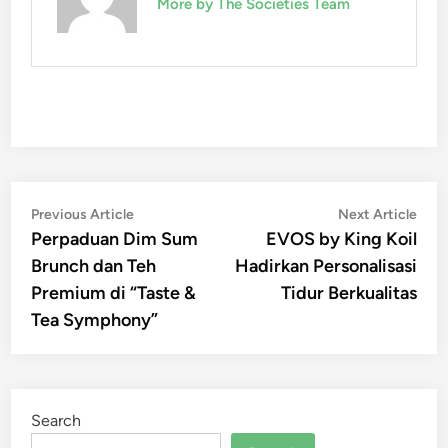
More by The Societies Team
Post
Previous
Nex
Previous Article
Next Article
article:
artic
Perpaduan Dim Sum
EVOS by King Koil
navigation
Brunch dan Teh
Hadirkan Personalisasi
Premium di “Taste &
Tidur Berkualitas
Tea Symphony”
Search