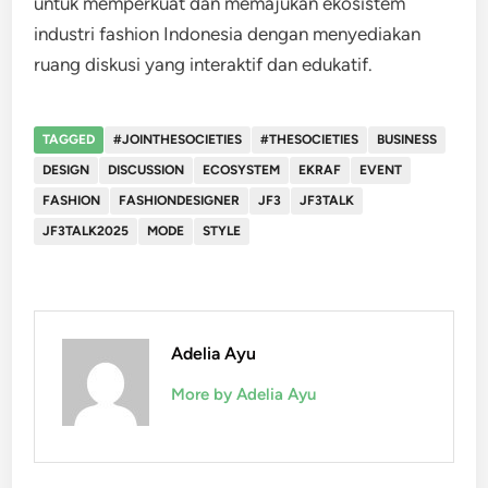
untuk memperkuat dan memajukan ekosistem
industri fashion Indonesia dengan menyediakan
ruang diskusi yang interaktif dan edukatif.
TAGGED
#JOINTHESOCIETIES
#THESOCIETIES
BUSINESS
DESIGN
DISCUSSION
ECOSYSTEM
EKRAF
EVENT
FASHION
FASHIONDESIGNER
JF3
JF3TALK
JF3TALK2025
MODE
STYLE
Adelia Ayu
More by Adelia Ayu