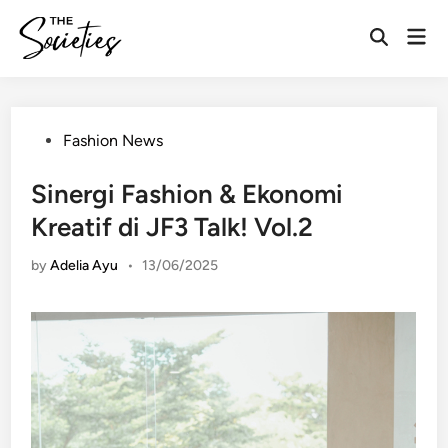
Skip
Mai
to
Open
Men
content
Search
Posted
Fashion News
in
Sinergi Fashion & Ekonomi
Kreatif di JF3 Talk! Vol.2
by
Adelia Ayu
•
13/06/2025