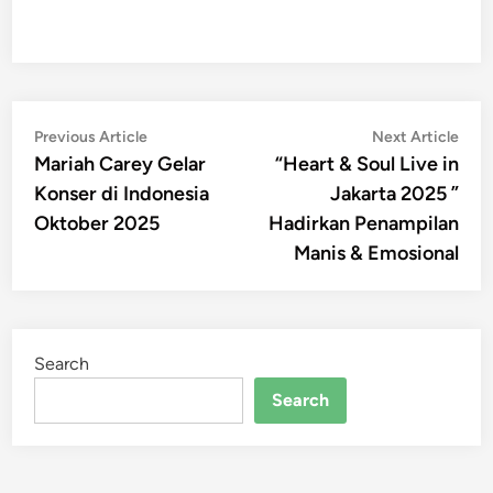
Post
Previous
Nex
Previous Article
Next Article
article:
artic
Mariah Carey Gelar
“Heart & Soul Live in
navigation
Konser di Indonesia
Jakarta 2025 ”
Oktober 2025
Hadirkan Penampilan
Manis & Emosional
Search
Search