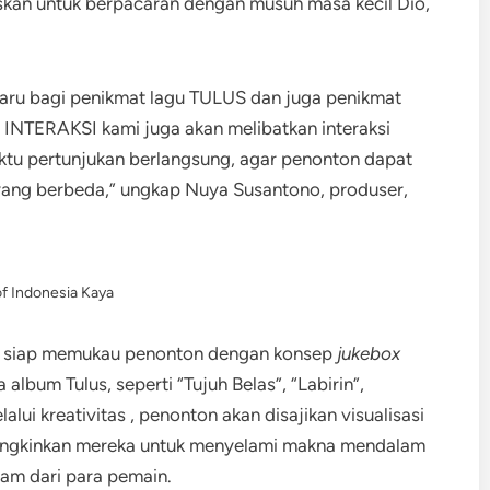
uskan untuk berpacaran dengan musuh masa kecil Dio,
baru bagi penikmat lagu TULUS dan juga penikmat
, INTERAKSI kami juga akan melibatkan interaksi
tu pertunjukan berlangsung, agar penonton dapat
yang berbeda,” ungkap Nuya Susantono, produser,
f Indonesia Kaya
ah siap memukau penonton dengan konsep
jukebox
lbum Tulus, seperti “Tujuh Belas”, “Labirin”,
alui kreativitas , penonton akan disajikan visualisasi
mungkinkan mereka untuk menyelami makna mendalam
lam dari para pemain.