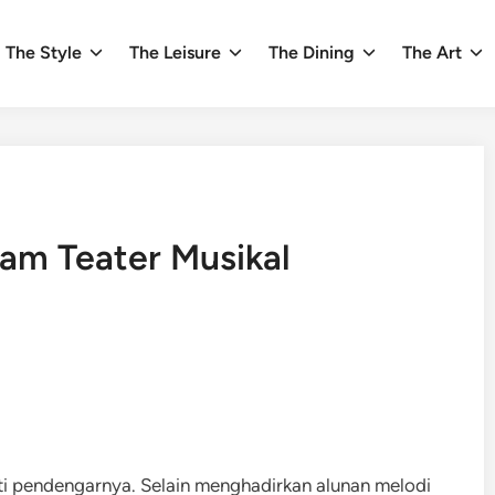
The Style
The Leisure
The Dining
The Art
lam Teater Musikal
hati pendengarnya. Selain menghadirkan alunan melodi