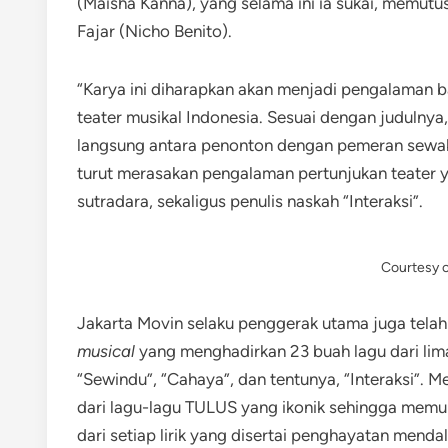
(Maisha Kanna), yang selama ini ia sukai, memut
Fajar (Nicho Benito).
“Karya ini diharapkan akan menjadi pengalaman 
teater musikal Indonesia. Sesuai dengan judulnya
langsung antara penonton dengan pemeran sewak
turut merasakan pengalaman pertunjukan teater 
sutradara, sekaligus penulis naskah “Interaksi”.
Courtesy o
Jakarta Movin selaku penggerak utama juga tel
musical
yang menghadirkan 23 buah lagu dari lima a
“Sewindu”, “Cahaya”, dan tentunya, “Interaksi”. Mel
dari lagu-lagu TULUS yang ikonik sehingga me
dari setiap lirik yang disertai penghayatan menda