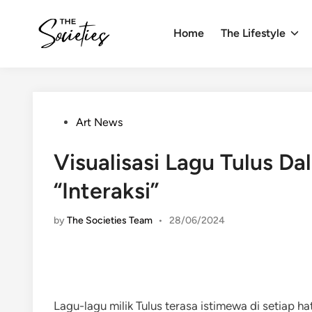
Skip
to
Home
The Lifestyle
content
Posted
Art News
in
Visualisasi Lagu Tulus Da
“Interaksi”
by
The Societies Team
•
28/06/2024
Lagu-lagu milik Tulus terasa istimewa di setiap 