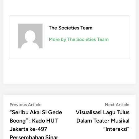
The Societies Team
More by The Societies Team
Post
Previous
Nex
Previous Article
Next Article
article:
artic
“Seribu Akal Si Gede
Visualisasi Lagu Tulus
navigation
Boong” : Kado HUT
Dalam Teater Musikal
Jakarta ke-497
“Interaksi”
Persembahan Sinar