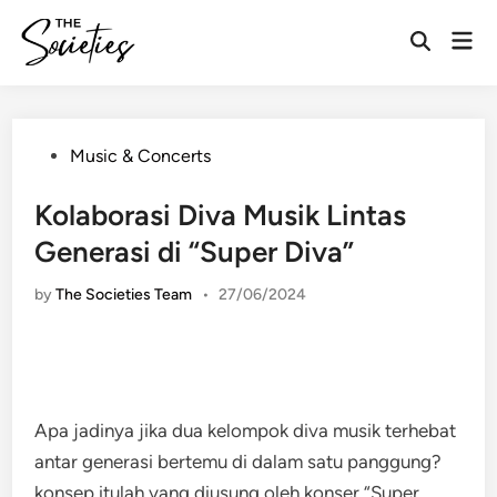
Skip
Mai
to
Open
Men
content
Search
Posted
Music & Concerts
in
Kolaborasi Diva Musik Lintas
Generasi di “Super Diva”
by
The Societies Team
•
27/06/2024
Apa jadinya jika dua kelompok diva musik terhebat
antar generasi bertemu di dalam satu panggung?
konsep itulah yang diusung oleh konser “Super